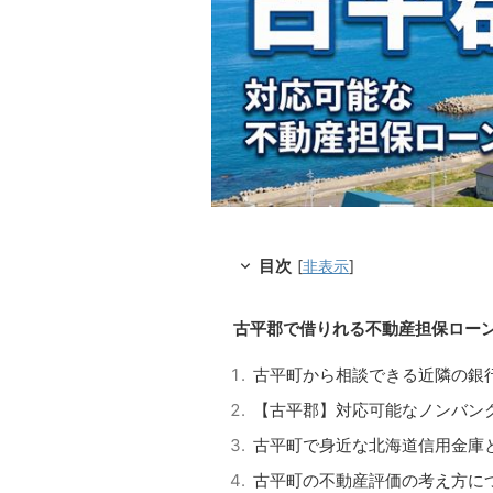
目次
[
非表示
]
古平郡で借りれる不動産担保ロー
古平町から相談できる近隣の銀
【古平郡】対応可能なノンバン
古平町で身近な北海道信用金庫
古平町の不動産評価の考え方に