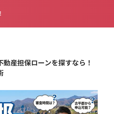
探
不動産担保ローンを探すなら！
術